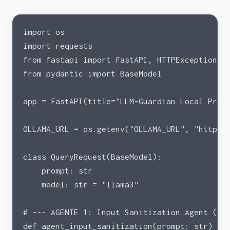
import os
import requests
from fastapi import FastAPI, HTTPException, 
from pydantic import BaseModel
app = FastAPI(title="LLM-Guardian Local Prox
OLLAMA_URL = os.getenv("OLLAMA_URL", "http:/
class QueryRequest(BaseModel):
    prompt: str
    model: str = "llama3"
# --- AGENTE 1: Input Sanitization Agent (An
def agent_input_sanitization(prompt: str) ->