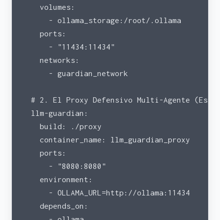
    volumes:
      - ollama_storage:/root/.ollama
    ports:
      - "11434:11434"
    networks:
      - guardian_network
  # 2. El Proxy Defensivo Multi-Agente (Esti
  llm-guardian:
    build: ./proxy
    container_name: llm_guardian_proxy
    ports:
      - "8080:8080"
    environment:
      - OLLAMA_URL=http://ollama:11434
    depends_on:
      - ollama