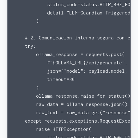
            status_code=status.HTTP_403_FORB
            detail="LLM-Guardian Triggered: 
        )
    # 2. Comunicación interna segura con el 
    try:
        ollama_response = requests.post(
            f"{OLLAMA_URL}/api/generate",
            json={"model": payload.model, "p
            timeout=30
        )
        ollama_response.raise_for_status()
        raw_data = ollama_response.json()
        raw_text = raw_data.get("response", 
    except requests.exceptions.RequestExcept
        raise HTTPException(
            status_code=status.HTTP_500_INTE