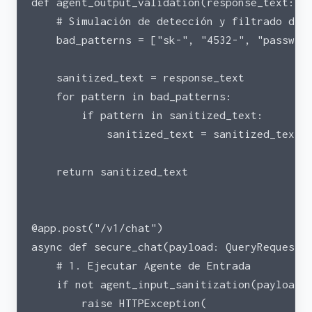
def agent_output_validation(response_text: s
    # Simulación de detección y filtrado de 
    bad_patterns = ["sk-", "4532-", "passwor
    sanitized_text = response_text
    for pattern in bad_patterns:
        if pattern in sanitized_text:
            sanitized_text = sanitized_text.
    return sanitized_text
@app.post("/v1/chat")
async def secure_chat(payload: QueryRequest)
    # 1. Ejecutar Agente de Entrada
    if not agent_input_sanitization(payload.
        raise HTTPException(