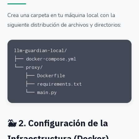
Crea una carpeta en tu máquina local con la
siguiente distribución de archivos y directorios:
llm-guardian-local/
├── docker-compose.yml
└── proxy/
    ├── Dockerfile
    ├── requirements.txt
    └── main.py
🐳 2. Configuración de la
Infraestructura (Docker)