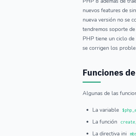
PHP 8 además de traer
nuevos features de sin
nueva versión no se co
tendremos soporte de 
PHP tiene un ciclo de 
se corrigen los probl
Funciones d
Algunas de las funcio
La variable
$php_
La función
create
La directiva ini
mb