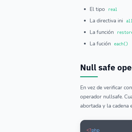
El tipo
real
La directiva ini
al
La función
restor
La fución
each()
Null safe ope
En vez de verificar co
operador nullsafe. Cua
abortada y la cadena 
<?
php