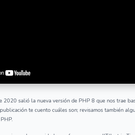
e 2020 salió la nueva versión de PHP 8 que nos trae ba
á publicación te cuento cuáles son; revisamos también al
n PHP.