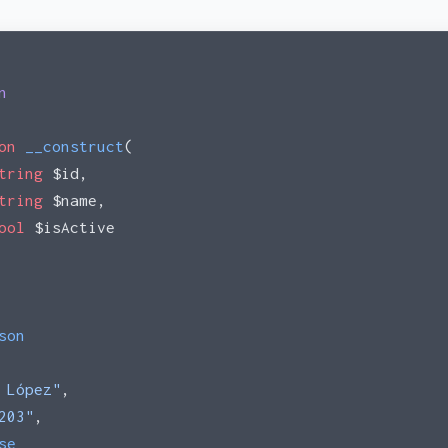
n
on
 __construct
(
tring
 $id,
tring
 $name,
ool
 $isActive
son
 López"
,
203"
,
se