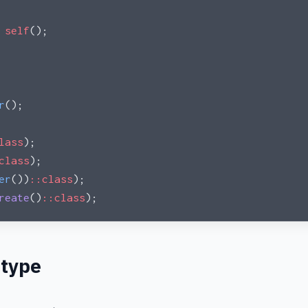
 self
();
r
();
lass
);
class
);
er
())
::class
);
reate
()
::class
);
 type