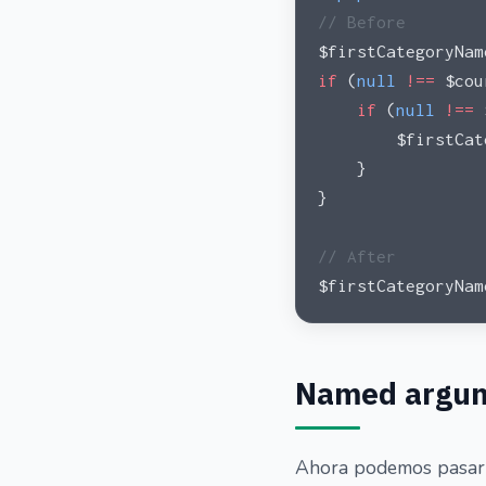
// Before
$firstCategoryNam
if
 (
null
 !==
 $cou
    if
 (
null
 !==
 
        $firstCat
    }
}
// After
$firstCategoryNam
Named argu
Ahora podemos pasar p