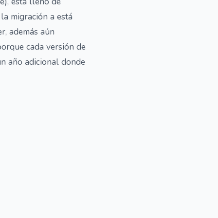
), está lleno de
la migración a está
cer, además aún
porque cada versión de
 un año adicional donde