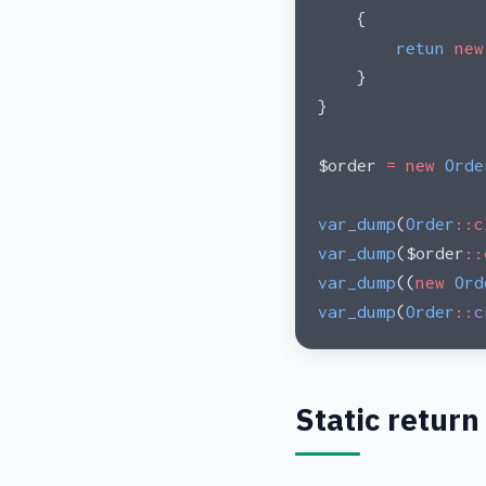
    {
        retun
 new
    }
}
$order 
=
 new
 Orde
var_dump
(
Order
::c
var_dump
($order
::
var_dump
((
new
 Ord
var_dump
(
Order
::
c
Static return