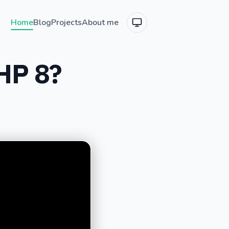
Home
Blog
Projects
About me
HP 8?