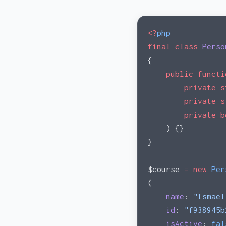
<?
php
final
 class
 Perso
{
    public
 functi
        private
 s
        private
 s
        private
 b
    ) {}
}
$course 
=
 new
 Per
(
    name
: 
"Ismael
    id
: 
"f938945b
    isActive
: 
fal