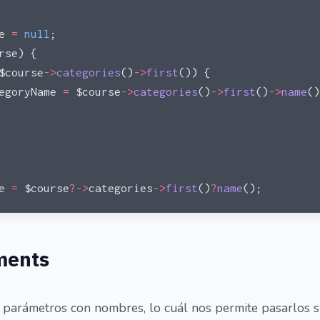
e 
=
 null
;
rse) {
$course
->
categories
()
->
first
()) {
egoryName 
=
 $course
->
categories
()
->
first
()
->
name
()
e 
=
 $course
?->
categories
->
first
()
?
name
();
ments
arámetros con nombres, lo cuál nos permite pasarlos si