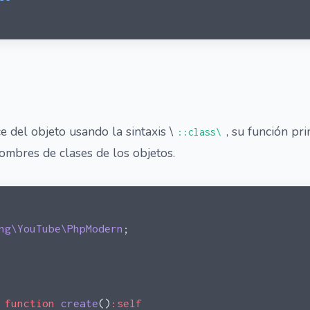
 del objeto usando la sintaxis \
, su función pr
::class\
ombres de clases de los objetos.
ng\YouTube\PhpModern
;
 function
 create
()
:self