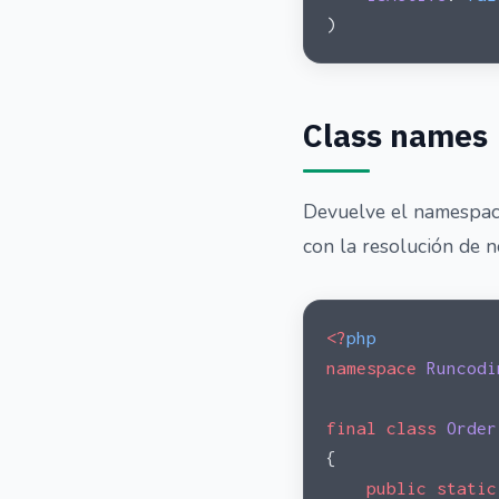
)
Class names
Devuelve el namespace
con la resolución de n
<?
php
namespace
 Runcodi
final
 class
 Order
{
    public
 static